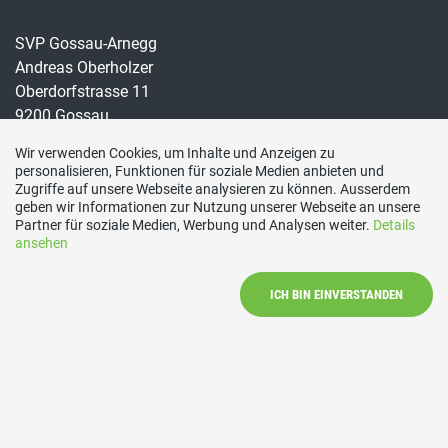
SVP Gossau-Arnegg
Andreas Oberholzer
Oberdorfstrasse 11
9200 Gossau
E-Mail
Wir verwenden Cookies, um Inhalte und Anzeigen zu
personalisieren, Funktionen für soziale Medien anbieten und
info@svp-gossau.ch
Zugriffe auf unsere Webseite analysieren zu können. Ausserdem
Social Media
geben wir Informationen zur Nutzung unserer Webseite an unsere
Partner für soziale Medien, Werbung und Analysen weiter.
Details
ansehen
Besuchen Sie uns bei:
ICH BIN EINVERSTANDEN
Impressum/Rechtliches
|
Datenschutzerklärung
|
Mitglied
werden